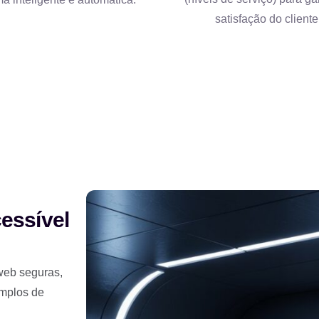
satisfação do cliente
essível
web seguras,
emplos de