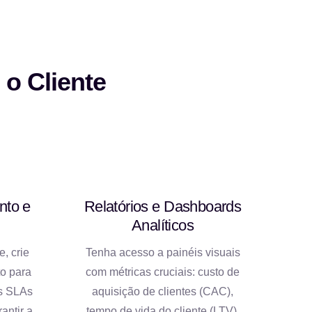
o Cliente
nto e
Relatórios e Dashboards
Analíticos
e, crie
Tenha acesso a painéis visuais
o para
com métricas cruciais: custo de
os SLAs
aquisição de clientes (CAC),
antir a
tempo de vida do cliente (LTV),