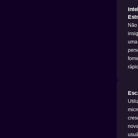
Int
Est
Não 
insi
uma 
pers
forn
rápi
Esc
Util
micr
cres
nova
usuá