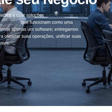
edica a criar soluções
SaaS (Software as
nagement)
que funcionam como uma
egamos apenas um software; entregamos
ra otimizar suas operações, unificar suas
ntes.