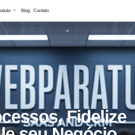
oduto
Blog
Contato
cessos, Fidelize
ale seu Negócio