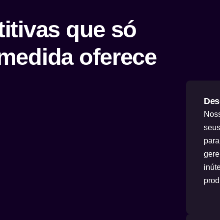
itivas que só
medida oferece
Des
Noss
seus
para
gere
inút
prod