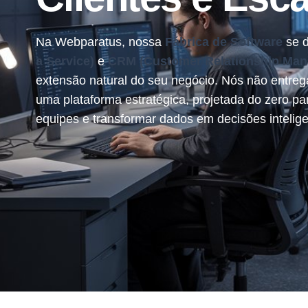
Na Webparatus, nossa
Fábrica de Software
se d
a Service)
e
CRM (Customer Relationship Ma
extensão natural do seu negócio. Nós não entr
uma plataforma estratégica, projetada do zero pa
equipes e transformar dados em decisões intelige