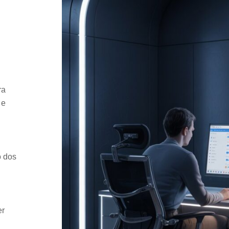
ra
 e
o dos
er