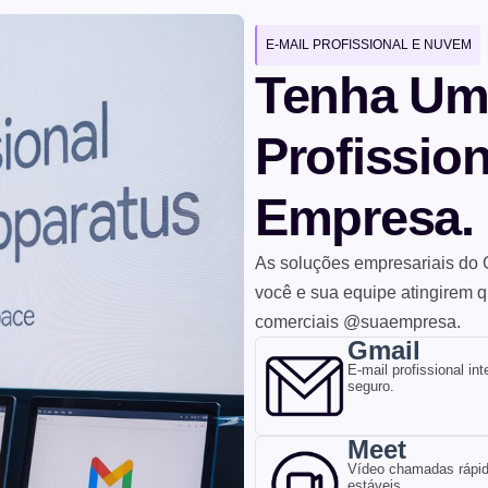
E-MAIL PROFISSIONAL E NUVEM
Tenha Um
Profissio
Empresa.
As soluções empresariais do 
você e sua equipe atingirem q
comerciais @suaempresa.
Gmail
E-mail profissional in
seguro.
Meet
Vídeo chamadas rápid
estáveis.