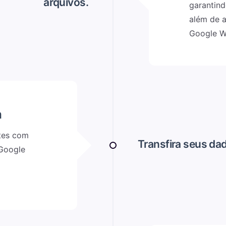
arquivos.
garantind
além de 
Google W
a
tes com
Transfira seus da
 Google