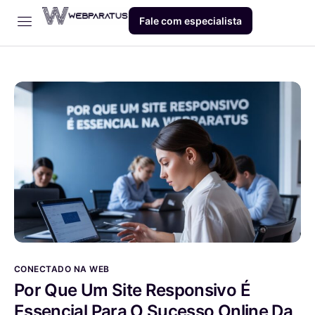
Fale com especialista
Início
Empresa
Dev
Produto
Blog
Contato
CONECTADO NA WEB
Por Que Um Site Responsivo É
Essencial Para O Sucesso Online Da