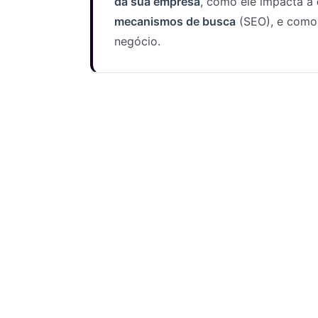
da sua empresa
, como ele impacta a
mecanismos de busca
(SEO), e como 
negócio.