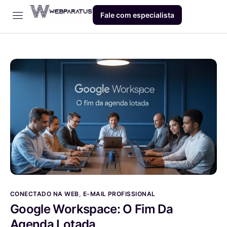
Fale com especialista
Início
Empresa
Dev
Produto
Blog
Contato
CONECTADO NA WEB
,
E-MAIL PROFISSIONAL
Google Workspace: O Fim Da
Agenda Lotada