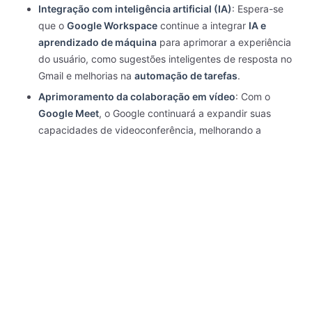
Integração com inteligência artificial (IA)
: Espera-se
que o
Google Workspace
continue a integrar
IA e
aprendizado de máquina
para aprimorar a experiência
do usuário, como sugestões inteligentes de resposta no
Gmail e melhorias na
automação de tarefas
.
Aprimoramento da colaboração em vídeo
: Com o
Google Meet
, o Google continuará a expandir suas
capacidades de videoconferência, melhorando a
qualidade do som, imagem e integração com outras
ferramentas.
Expansão do trabalho remoto e híbrido
: O Google
Workspace vai continuar a se adaptar às
novas formas
de trabalho
, criando soluções que atendem às
necessidades das equipes distribuídas globalmente.
Conclusão: O Legado Do
Google Workspace E Seu