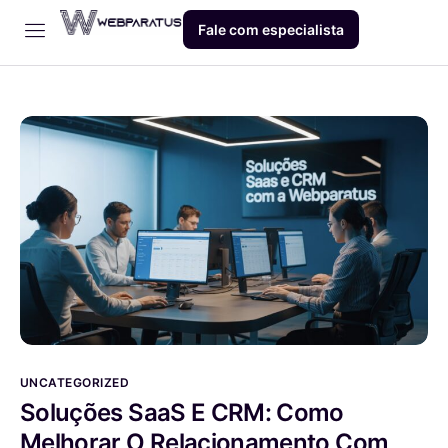
Fale com especialista
Início
Empresa
Dev
Produto
Blog
Contato
UNCATEGORIZED
Soluções SaaS E CRM: Como
Melhorar O Relacionamento Com