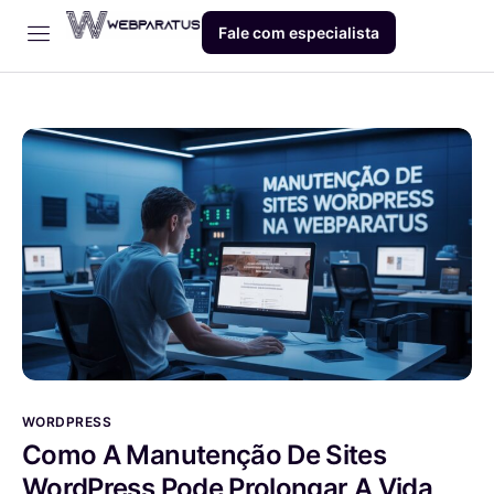
Fale com especialista
Início
Empresa
Dev
Produto
Blog
Contato
WORDPRESS
Como A Manutenção De Sites
WordPress Pode Prolongar A Vida