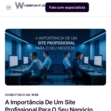
Fale com especialista
Início
Empresa
Dev
Produto
Blog
Contato
CONECTADO NA WEB
A Importância De Um Site
Profissional Para O Seu Negócio