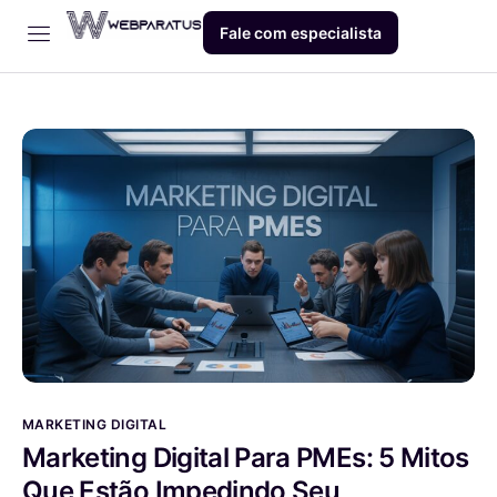
Fale com especialista
Início
Empresa
Dev
Produto
Blog
Contato
MARKETING DIGITAL
Marketing Digital Para PMEs: 5 Mitos
Que Estão Impedindo Seu