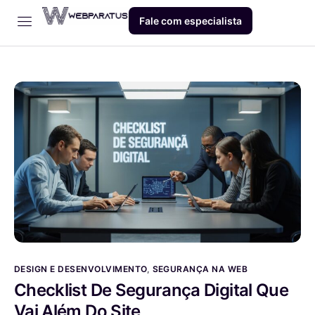
Fale com especialista
Início
Empresa
Dev
Produto
Blog
Contato
DESIGN E DESENVOLVIMENTO
,
SEGURANÇA NA WEB
Checklist De Segurança Digital Que
Vai Além Do Site