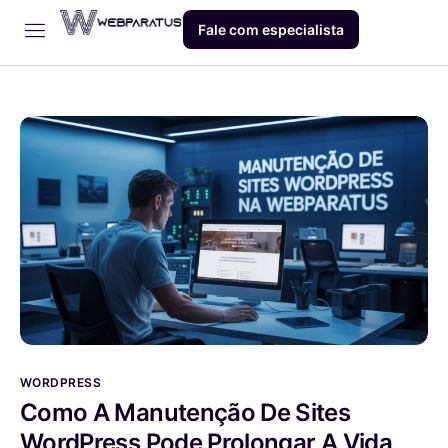
Fale com especialista
Início
Empresa
Dev
Produto
Blog
Contato
WORDPRESS
Como A Manutenção De Sites
WordPress Pode Prolongar A Vida