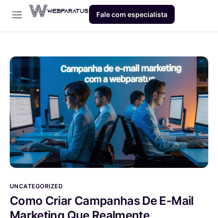
Fale com especialista
Início
Empresa
Dev
Produto
Blog
Contato
UNCATEGORIZED
Como Criar Campanhas De E-Mail
Marketing Que Realmente