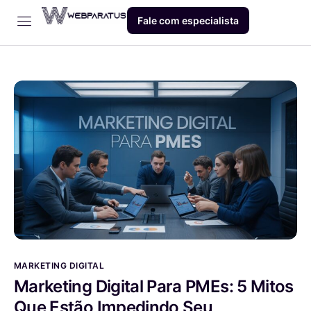
Fale com especialista
Início
Empresa
Dev
Produto
Blog
Contato
MARKETING DIGITAL
Marketing Digital Para PMEs: 5 Mitos
Que Estão Impedindo Seu