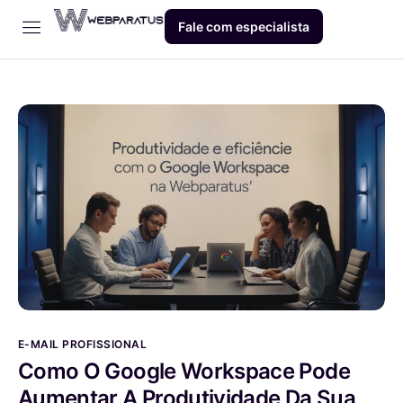
Fale com especialista
Início
Empresa
Dev
Produto
Blog
Contato
E-MAIL PROFISSIONAL
Como O Google Workspace Pode
Aumentar A Produtividade Da Sua